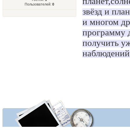
планет,солн
Пользователей:
0
звёзд и пла
и многом др
программу д
получить у
наблюдений