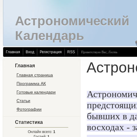
Астрономический
Календарь
Главная
Вход
Регистрация
RSS
Приветствую Вас
,
Гость
Астрон
Главная
Главная страница
Программа АК
Астрономиче
Готовые календари
Статьи
предстоящи
Фотографии
бывших в д
Статистика
восходах - 
Онлайн всего:
1
Гостей:
1