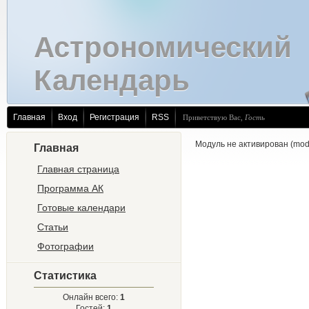
Астрономический
Календарь
Главная
Вход
Регистрация
RSS
Приветствую Вас
,
Гость
Модуль не активирован (modul
Главная
Главная страница
Программа АК
Готовые календари
Статьи
Фотографии
Статистика
Онлайн всего:
1
Гостей:
1