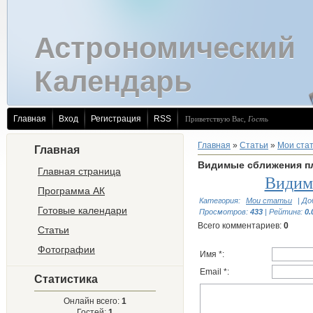
Астрономический
Календарь
Главная
Вход
Регистрация
RSS
Приветствую Вас
,
Гость
Главная
»
Статьи
»
Мои ста
Главная
Видимые сближения п
Главная страница
Видим
Программа АК
Категория
:
Мои статьи
|
До
Готовые календари
Просмотров
:
433
|
Рейтинг
:
0.
Всего комментариев
:
0
Статьи
Фотографии
Имя *:
Email *:
Статистика
Онлайн всего:
1
Гостей:
1